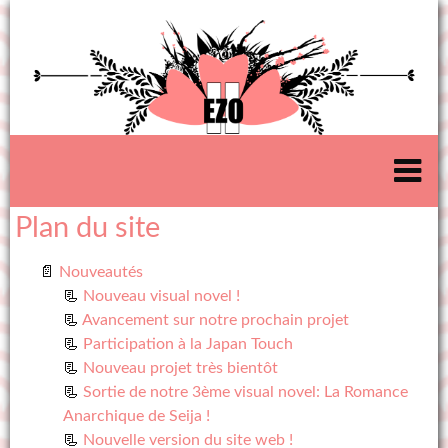
Plan du site
Nouveautés
Nouveau visual novel !
Avancement sur notre prochain projet
Participation à la Japan Touch
Nouveau projet très bientôt
Sortie de notre 3ème visual novel: La Romance
Anarchique de Seija !
Nouvelle version du site web !